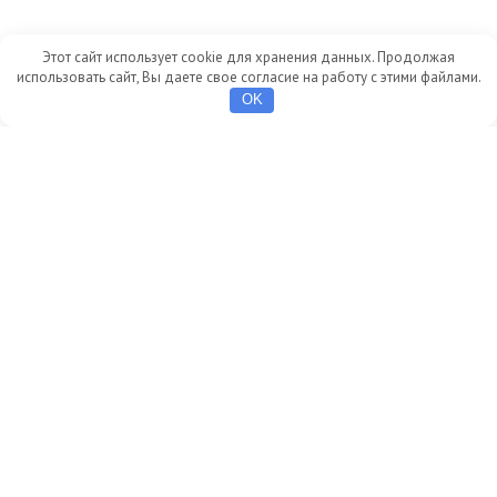
Новые знаки
Этот сайт использует cookie для хранения данных. Продолжая
использовать сайт, Вы даете свое согласие на работу с этими файлами.
С 1 января 2026 года вступил в силу новый ГОСТ,
OK
благодаря которому на дорогах могут появиться более 60
дополнительных знаков. Причём многие из них будут
представлять собой комбинации уже существующих
знаков. К знаку, предупреждающему об искусственной
неровности на дороге, например, добавят информацию о
рекомендованной скорости. А на знаке, обозначающем
парковку, может появиться уточнение о способе
размещения транспортных средств. Вводят также
вертикальный знак «Стоп-линия», который будут
размещать там, где нельзя установить его горизонтальную
версию. А новый знак «Глухие пешеходы» будет
напоминать водителям о пешеходах с нарушениями слуха.
Появятся новые таблички «Время действия», на которых
будут указывать время действия ограничения,
предусмотренного каким-либо знаком. Для дорожных
знаков по новым правилам вводят единый шрифт. Теперь