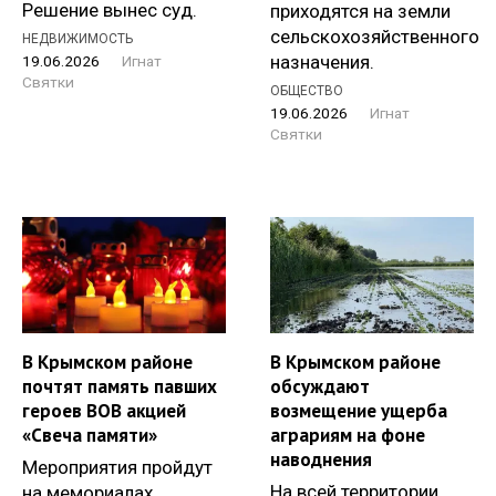
Решение вынес суд.
приходятся на земли
сельскохозяйственного
НЕДВИЖИМОСТЬ
назначения.
19.06.2026
Игнат
Святки
ОБЩЕСТВО
19.06.2026
Игнат
Святки
В Крымском районе
В Крымском районе
почтят память павших
обсуждают
героев ВОВ акцией
возмещение ущерба
«Свеча памяти»
аграриям на фоне
наводнения
Мероприятия пройдут
На всей территории
на мемориалах.