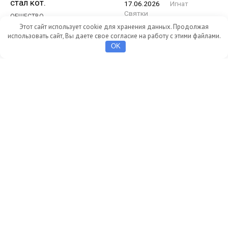
стал кот.
17.06.2026
Игнат
Святки
ОБЩЕСТВО
17.06.2026
Игнат
Этот сайт использует cookie для хранения данных. Продолжая
использовать сайт, Вы даете свое согласие на работу с этими файлами.
Святки
OK
В Крымском районе
На территории всего
предприниматели
Крымского района
торговали
ввели режим ЧС из-за
просроченной
паводка
молочной продукцией
Ситуация с
По решению суда
подтоплениями
коммерсантов
ухудшается.
наказали.
ОБЩЕСТВО