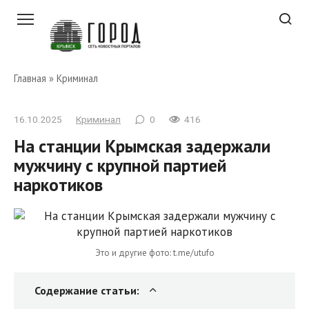
Перейти
к
контенту
Главная
»
Криминал
16.10.2025
Криминал
0
416
На станции Крымская задержали
мужчину с крупной партией
наркотиков
Это и другие фото: t.me/utufo
Содержание статьи: