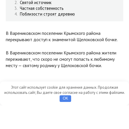
Святой источник
Частная собственность
Поблизости строят деревню
В Варениковском поселении Крымского района
перекрывают доступ к знаменитой Щелоковской бочке.
В Варениковском поселении Крымского района жители
переживают, что скоро не смогут попасть к любимому
месту — святому роднику у Щелоковской бочки.
Возле Щелоковской бочки установили
Этот сайт использует cookie для хранения данных. Продолжая
столбы
использовать сайт, Вы даете свое согласие на работу с этими файлами.
OK
Указатель на родник и часовню, а рядом один из столбов.
Фото: читатель «Города» Сергей