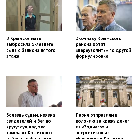
В Крымске мать
Экс-главу Крымского
выбросила 5-летнего
района хотят
сына с балкона пятого
«переуволить» по другой
этажа
формулировке
Болезнь судьи, неявка
Парня отправили в
свидетелей и бег по
колонию за кражу денег
кругу: суд над экс-
из «Зодчего» и
замглавы Крымского
энергетиков из
района Трубицыным
«Баварии» в Крымске