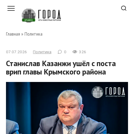
Перейти
к
контенту
Главная
»
Политика
07.07.2026
Политика
0
326
Станислав Казанжи ушёл с поста
врип главы Крымского района