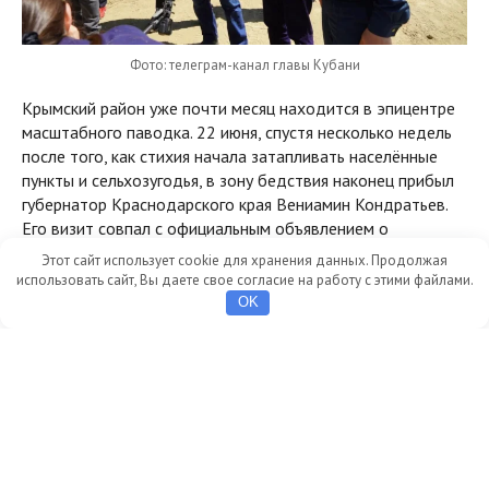
Фото: телеграм-канал главы Кубани
Крымский район уже почти месяц находится в эпицентре
масштабного паводка. 22 июня, спустя несколько недель
после того, как стихия начала затапливать населённые
пункты и сельхозугодья, в зону бедствия наконец прибыл
губернатор Краснодарского края Вениамин Кондратьев.
Его визит совпал с официальным объявлением о
ликвидации прорыва на дамбе на реке Кубань у хутора
Этот сайт использует cookie для хранения данных. Продолжая
Западного. Поездка главы региона также состоялась на
использовать сайт, Вы даете свое согласие на работу с этими файлами.
фоне управленческого кризиса и публичного скандала с
OK
участием депутата Госдумы.
Бедствие
Обстановка в Крымском районе остаётся тяжёлой. Стихия
нанесла серьёзный удар по экономике и инфраструктуре
муниципалитета. По последним данным, общая площадь