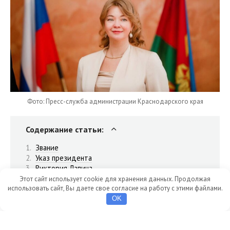
Фото: Пресс-служба администрации Краснодарского края
Содержание статьи:
Звание
Указ президента
Виктория Лапина
Этот сайт использует cookie для хранения данных. Продолжая
использовать сайт, Вы даете свое согласие на работу с этими файлами.
OK
Звания заслуженного работника культуры РФ удостоилась
экс-крымчанка Виктория Лапина.