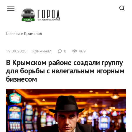
Перейти
к
контенту
Главная
»
Криминал
19.09.2025
Криминал
0
469
В Крымском районе создали группу
для борьбы с нелегальным игорным
бизнесом