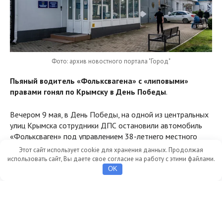
Фото: архив новостного портала "Город"
Пьяный водитель «Фольксвагена» с «липовыми»
правами гонял по Крымску в День Победы
.
Вечером 9 мая, в День Победы, на одной из центральных
улиц Крымска сотрудники ДПС остановили автомобиль
«Фольксваген» под управлением 38-летнего местного
жителя. У водителя имелись явные признаки алкогольного
Этот сайт использует cookie для хранения данных. Продолжая
опьянения. А при проверке документов оказалось, что его
использовать сайт, Вы даете свое согласие на работу с этими файлами.
водительское удостоверение — фальшивое, и выдано
OK
вообще другому гражданину.
Инцидент в День Победы