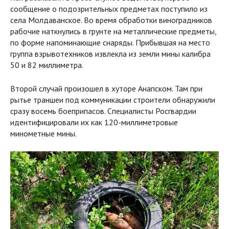
сообщение о подозрительных предметах поступило из
села Молдаванское. Во время обработки виноградников
рабочие наткнулись в грунте на металлические предметы,
по форме напоминающие снаряды. Прибывшая на место
группа взрывотехников извлекла из земли мины калибра
50 и 82 миллиметра.
Второй случай произошел в хуторе Анапском. Там при
рытье траншеи под коммуникации строители обнаружили
сразу восемь боеприпасов. Специалисты Росгвардии
идентифицировали их как 120-миллиметровые
минометные мины.