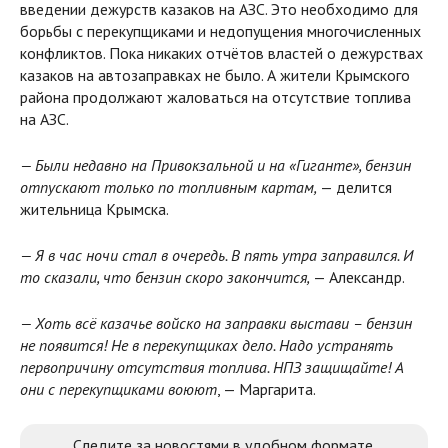
введении дежурств казаков на АЗС. Это необходимо для
борьбы с перекупщиками и недопущения многочисленных
конфликтов. Пока никаких отчётов властей о дежурствах
казаков на автозаправках не было. А жители Крымского
района продолжают жаловаться на отсутствие топлива
на АЗС.
— Были недавно на Привокзальной и на «Гиганте», бензин
отпускают только по топливным картам,
— делится
жительница Крымска.
— Я в час ночи стал в очередь. В пять утра заправился. И
то сказали, что бензин скоро закончится,
— Александр.
— Хоть всё казачье войско на заправки выстави – бензин
не появится! Не в перекупщиках дело. Надо устранять
первопричину отсутствия топлива. НПЗ защищайте! А
они с перекупщиками воюют
, — Маргарита.
Следите за новостями в удобном формате.