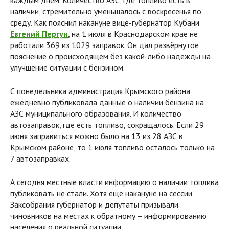
каждым днём. Количество АЗС, где топливо есть в
наличии, стремительно уменьшалось с воскресенья по
среду. Как пояснил накануне вице-губернатор Кубани
Евгений Пергун
, на 1 июля в Краснодарском крае не
работали 369 из 1029 заправок. Он дал развёрнутое
пояснение о происходящем без какой-либо надежды на
улучшение ситуации с бензином.
С понедельника администрация Крымского района
ежедневно публиковала данные о наличии бензина на
АЗС муниципального образования. И количество
автозаправок, где есть топливо, сокращалось. Если 29
июня заправиться можно было на 13 из 28 АЗС в
Крымском районе, то 1 июля топливо осталось только на
7 автозаправках.
А сегодня местные власти информацию о наличии топлива
публиковать не стали. Хотя ещё накануне на сессии
Заксобрания губернатор и депутаты призывали
чиновников на местах к обратному – информированию
населения о реальной ситуации.