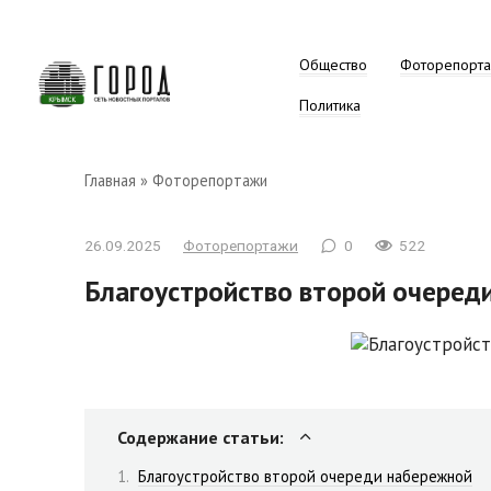
Перейти
к
контенту
Общество
Фоторепорт
Политика
Главная
»
Фоторепортажи
26.09.2025
Фоторепортажи
0
522
Благоустройство второй очеред
Содержание статьи:
Благоустройство второй очереди набережной