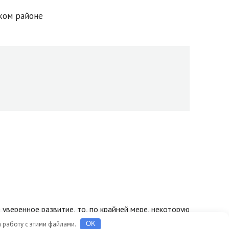
уверенное развитие, то, по крайней мере, некоторую
о образования. Оборот общественного питания
а работу с этими файлами.
OK