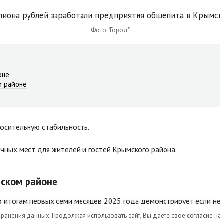
Фото: "Город"
оне
м районе
осительную стабильность.
ных мест для жителей и гостей Крымского района.
мском районе
итогам первых семи месяцев 2025 года демонстрирует если не 
мониторинга социально-экономического развития муниципальног
 хранения данных. Продолжая использовать сайт, Вы даете свое согласие н