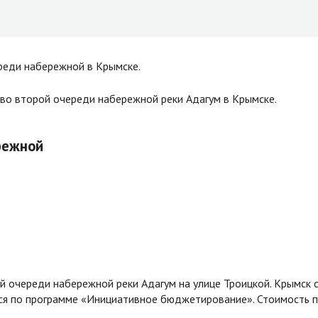
реди набережной в Крымске.
тво второй очереди набережной реки Адагум в Крымске.
режной
й очереди набережной реки Адагум на улице Троицкой. Крымск 
ся по программе «Инициативное бюджетирование». Стоимость пр