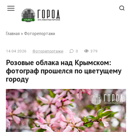
Перейти
к
контенту
Главная
»
Фоторепортажи
14.04.2026
Фоторепортажи
0
379
Розовые облака над Крымском:
фотограф прошелся по цветущему
городу